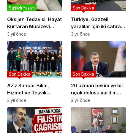
Sağlıklı Yaşam
Son Dakika
Oksijen Tedavisi: Hayat
Türkiye, Gazzeli
Kurtaran Mucizevi
yaralılar için iki sahra
Yöntem!
hastanesi kuracak
3 yıl önce
3 yıl önce
Son Dakika
Son Dakika
Aziz Sancar Bilim,
20 uzman hekim ve bir
Hizmet ve Teşvik
uçak dolusu yardım
Ödülleri sahiplerini
Mısır’a gidiyor
3 yıl önce
3 yıl önce
buldu