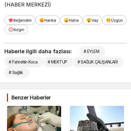
(HABER MERKEZİ)
Beğendim
Harika
Haha
Vay
Üzgün
Kızgın
Haberle ilgili daha fazlası:
# EYLEM
# Fahrettin Koca
# MEKTUP
# SAĞLIK ÇALIŞANLARI
# Sağlık
Benzer Haberler