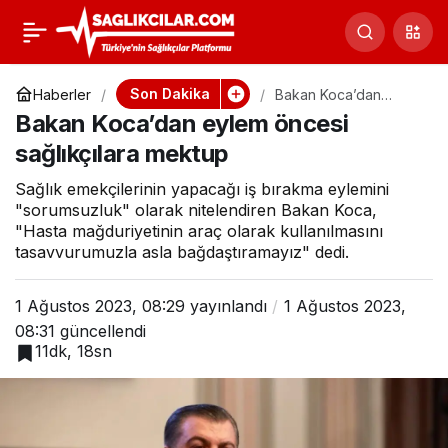
Selçuk Üniversitesi
0
Paylaş
en az lise mezunu
Son Dakika
Haberler
Bakan Koca’dan
eylem öncesi
Bakan Koca’dan eylem öncesi
sağlıkçılara mektup
personel alacak!
sağlıkçılara mektup
Sağlık emekçilerinin yapacağı iş bırakma eylemini
Kadrolar ve şartlar
"sorumsuzluk" olarak nitelendiren Bakan Koca,
"Hasta mağduriyetinin araç olarak kullanılmasını
açıklandı
tasavvurumuzla asla bağdaştıramayız" dedi.
1 Ağustos 2023, 08:29
yayınlandı
1 Ağustos 2023,
08:31
güncellendi
11dk, 18sn