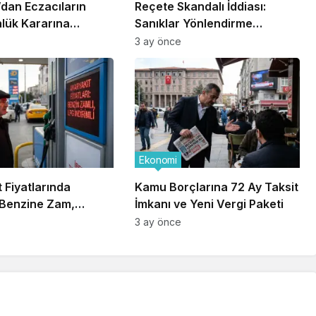
’dan Eczacıların
Reçete Skandalı İddiası:
lük Kararına
Sanıklar Yönlendirme
a
Suçlamasını Reddetti
3 ay önce
Ekonomi
 Fiyatlarında
Kamu Borçlarına 72 Ay Taksit
 Benzine Zam,
İmkanı ve Yeni Vergi Paketi
dirim
3 ay önce