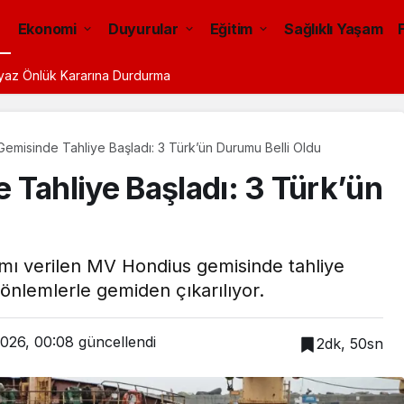
Ekonomi
Duyurular
Eğitim
Sağlıklı Yaşam
nıklar Yönlendirme Suçlamasını Reddetti
Gemisinde Tahliye Başladı: 3 Türk’ün Durumu Belli Oldu
 Tahliye Başladı: 3 Türk’ün
rmı verilen MV Hondius gemisinde tahliye
ı önlemlerle gemiden çıkarılıyor.
2026, 00:08
güncellendi
2dk, 50sn
Genel