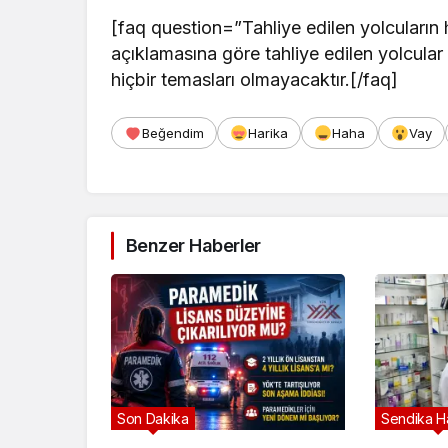
[faq question=”Tahliye edilen yolcuların h
açıklamasına göre tahliye edilen yolcular
hiçbir temasları olmayacaktır.[/faq]
Beğendim
Harika
Haha
Vay
Benzer Haberler
Son Dakika
Sendika Ha