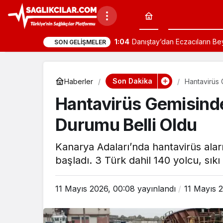
Son Dakika
0:07
Reçete Skandalı İddiası: Sa
SON GELIŞMELER
Son Dakika
Haberler
Hantavirüs 
Hantavirüs Gemisinde
Durumu Belli Oldu
Kanarya Adaları’nda hantavirüs ala
başladı. 3 Türk dahil 140 yolcu, sık
11 Mayıs 2026, 00:08
yayınlandı
11 Mayıs 
berleri
Son Dakika