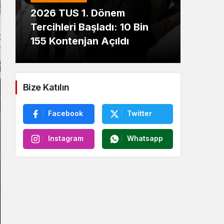
2026 TUS 1. Dönem
Akar
Tercihleri Başladı: 10 Bin
Deği
155 Kontenjan Açıldı
LPG’
Bize Katılın
Facebook
Twitter
Instagram
Whatsapp