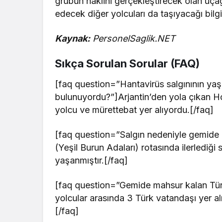
grubun naklini gerçekleştirecek olan uç
edecek diğer yolcuları da taşıyacağı bilgis
Kaynak:
PersonelSaglik.NET
Sıkça Sorulan Sorular (FAQ)
[faq question=”Hantavirüs salgınının ya
bulunuyordu?”]Arjantin’den yola çıkan Ho
yolcu ve mürettebat yer alıyordu.[/faq]
[faq question=”Salgın nedeniyle gemide
(Yeşil Burun Adaları) rotasında ilerlediği
yaşanmıştır.[/faq]
[faq question=”Gemide mahsur kalan Tür
yolcular arasında 3 Türk vatandaşı yer alm
[/faq]