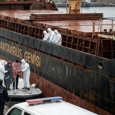
inde
Reçete Skandalı İddiası:
 Türk’ün
Sanıklar Yönlendirme
Suçlamasını Reddetti