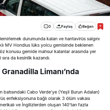
0
Paylaş
Beğen
 demirlemek durumunda kalan ve hantavirüs salgını
klı MV Hondius lüks yolcu gemisinde beklenen
Söz konusu gemide mahsur kalanlar arasında yer
 sıra da kesinlik kazandı.
 Granadilla Limanı’nda
ın batısındaki Cabo Verde’ye (Yeşil Burun Adaları)
rüs enfeksiyonuna bağlı olarak 3 ölüm vakası
merikalı ve İngilizlerden oluşan 140’tan fazla