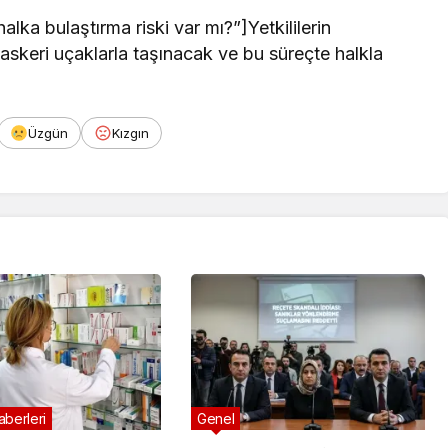
alka bulaştırma riski var mı?”]Yetkililerin
 askeri uçaklarla taşınacak ve bu süreçte halkla
Üzgün
Kızgın
berleri
Genel