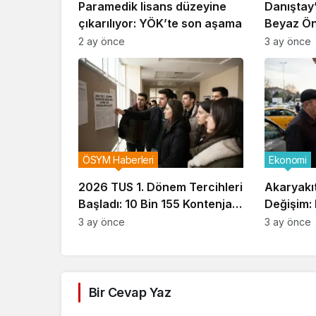
Paramedik lisans düzeyine
Danıştay
çıkarılıyor: YÖK’te son aşama
Beyaz Ön
Durdurm
2 ay önce
3 ay önce
ÖSYM Haberleri
Ekonomi
2026 TUS 1. Dönem Tercihleri
Akaryakıt
Başladı: 10 Bin 155 Kontenjan
Değişim:
Açıldı
LPG’ye İn
3 ay önce
3 ay önce
Bir Cevap Yaz