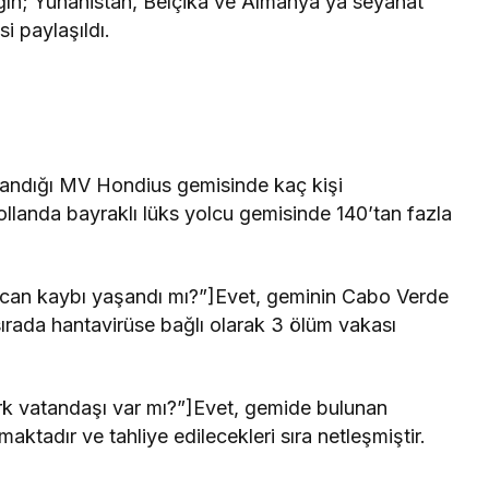
ağın; Yunanistan, Belçika ve Almanya’ya seyahat
i paylaşıldı.
şandığı MV Hondius gemisinde kaç kişi
llanda bayraklı lüks yolcu gemisinde 140’tan fazla
 can kaybı yaşandı mı?”]Evet, geminin Cabo Verde
 sırada hantavirüse bağlı olarak 3 ölüm vakası
k vatandaşı var mı?”]Evet, gemide bulunan
aktadır ve tahliye edilecekleri sıra netleşmiştir.