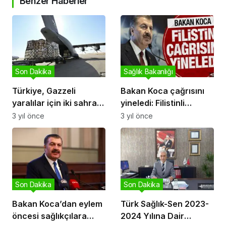
Benzer Haberler
Son Dakika
Sağlık Bakanlığı
Türkiye, Gazzeli
Bakan Koca çağrısını
yaralılar için iki sahra
yineledi: Filistinli
hastanesi kuracak
kardeşlerimiz için
3 yıl önce
3 yıl önce
hazırız!
Son Dakika
Son Dakika
Bakan Koca’dan eylem
Türk Sağlık-Sen 2023-
öncesi sağlıkçılara
2024 Yılına Dair