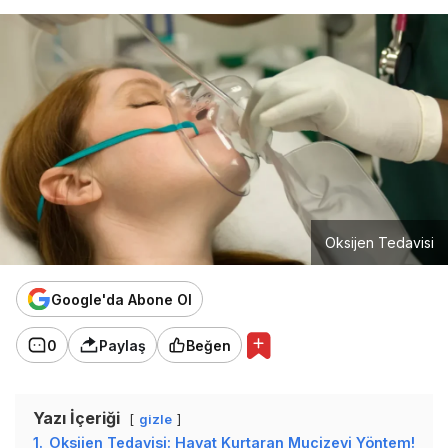
Oksijen Tedavisi
Google'da Abone Ol
0
Paylaş
Beğen
Yazı İçeriği
gizle
1.
Oksijen Tedavisi: Hayat Kurtaran Mucizevi Yöntem!