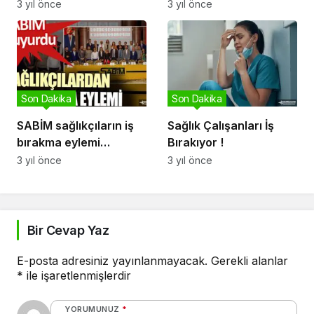
mektup
Taleplerini Açıkladı
3 yıl önce
3 yıl önce
Son Dakika
Son Dakika
SABİM sağlıkçıların iş
Sağlık Çalışanları İş
bırakma eylemi
Bırakıyor !
yapacağını duyurdu
3 yıl önce
3 yıl önce
Bir Cevap Yaz
E-posta adresiniz yayınlanmayacak.
Gerekli alanlar
*
ile işaretlenmişlerdir
YORUMUNUZ
*