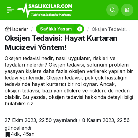
Diyabet Nedir?
0
Paylaş
Belirtileri, Tanısı ve
Sağlıklı Yaşam
Haberler
Oksijen Tedavisi:
Hayat Kurtaran
Oksijen Tedavisi: Hayat Kurtaran
Mucizevi Yöntem!
Tedavisi Hakkında
Mucizevi Yöntem!
Oksijen tedavisi nedir, nasıl uygulanır, riskleri ve
Her Şey
faydaları nelerdir? Oksijen tedavisi, solunum problemi
yaşayan kişilere daha fazla oksijen verilerek yapılan bir
tedavi yöntemidir. Oksijen tedavisi, pek çok hastalığın
tedavisinde hayat kurtarıcı bir rol oynar. Ancak,
oksijen tedavisi, bazı yan etkilere ve risklere de neden
olabilir. Bu yazıda, oksijen tedavisi hakkında detaylı bilgi
bulabilirsiniz.
27 Ekim 2023, 22:50
yayınlandı
8 Kasım 2023, 22:56
güncellendi
4dk, 45sn