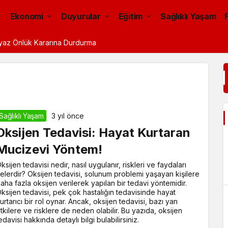
Ekonomi
Duyurular
Eğitim
Sağlıklı Yaşam
eyaz Önlük Kararına Durdurma
Sağlıklı Yaşam
3 yıl önce
Oksijen Tedavisi: Hayat Kurtaran
Mucizevi Yöntem!
ksijen tedavisi nedir, nasıl uygulanır, riskleri ve faydaları
elerdir? Oksijen tedavisi, solunum problemi yaşayan kişilere
aha fazla oksijen verilerek yapılan bir tedavi yöntemidir.
ksijen tedavisi, pek çok hastalığın tedavisinde hayat
urtarıcı bir rol oynar. Ancak, oksijen tedavisi, bazı yan
tkilere ve risklere de neden olabilir. Bu yazıda, oksijen
edavisi hakkında detaylı bilgi bulabilirsiniz.