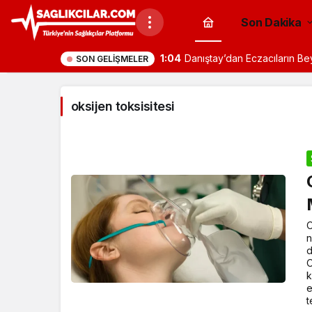
Son Dakika
1:04
Danıştay’dan Eczacıların B
SON GELIŞMELER
oksijen toksisitesi
O
n
d
O
k
e
t