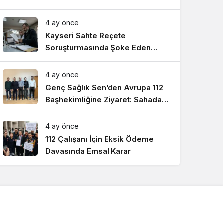
Detayları
4 ay önce
Kayseri Sahte Reçete
Soruşturmasında Şoke Eden
Laboratuvar Detayları
4 ay önce
Genç Sağlık Sen’den Avrupa 112
Başhekimliğine Ziyaret: Sahadaki
Talepler Masada
4 ay önce
112 Çalışanı İçin Eksik Ödeme
Davasında Emsal Karar