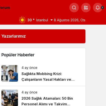
Forum
0
30 °
Istanbul
8 Ağustos 2026, Cts
Yazarlarımız
Popüler Haberler
4 ay önce
Sağlıkta Mobbing Krizi:
Çalışanların Yasal Hakları ve
Çözüm Yolları
4 ay önce
2026 Sağlık Atamaları: 50 Bin
Personel Alımı ve Takvim