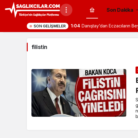
Son Dakika
1:04
Danıştay’dan Eczacıların B
SON GELIŞMELER
filistin
S
g
n
b