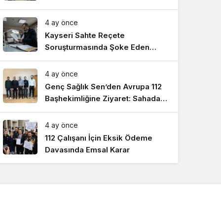
Detayları
4 ay önce
Kayseri Sahte Reçete
Soruşturmasında Şoke Eden
Laboratuvar Detayları
4 ay önce
Genç Sağlık Sen’den Avrupa 112
Başhekimliğine Ziyaret: Sahadaki
Talepler Masada
4 ay önce
112 Çalışanı İçin Eksik Ödeme
Davasında Emsal Karar