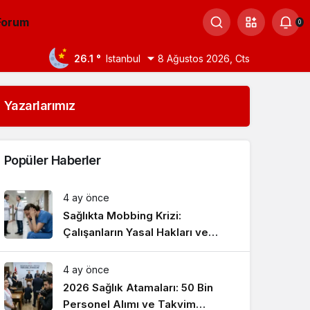
Forum
0
26.1 °
Istanbul
8 Ağustos 2026, Cts
Yazarlarımız
Popüler Haberler
4 ay önce
Sağlıkta Mobbing Krizi:
Çalışanların Yasal Hakları ve
Çözüm Yolları
4 ay önce
2026 Sağlık Atamaları: 50 Bin
Personel Alımı ve Takvim