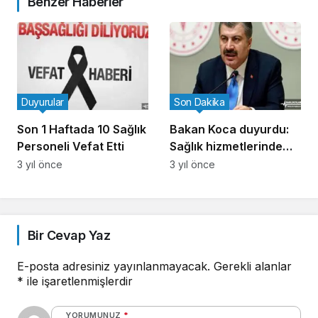
Benzer Haberler
Duyurular
Son Dakika
Son 1 Haftada 10 Sağlık
Bakan Koca duyurdu:
Personeli Vefat Etti
Sağlık hizmetlerinde
örtülü veya açık reklam
3 yıl önce
3 yıl önce
yapılması yasaklandı
Bir Cevap Yaz
E-posta adresiniz yayınlanmayacak.
Gerekli alanlar
*
ile işaretlenmişlerdir
YORUMUNUZ
*