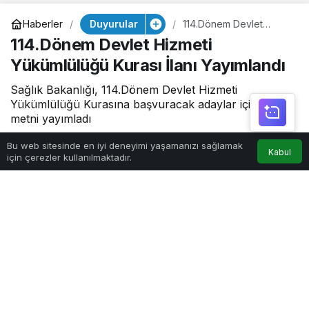
Duyurular
Haberler
114.Dönem Devlet
Hizmeti Yükümlülüğü
114.Dönem Devlet Hizmeti
Kurası İlanı Yayımlandı
Yükümlülüğü Kurası İlanı Yayımlandı
Sağlık Bakanlığı, 114.Dönem Devlet Hizmeti
Yükümlülüğü Kurasına başvuracak adaylar için ilan
metni yayımladı
Bu web sitesinde en iyi deneyimi yaşamanızı sağlamak
Kabul
7 Kasım 2023, 15:13
yayınlandı
7 Kasım 2023, 15:15
için çerezler kullanılmaktadır.
güncellendi
1dk, 9sn