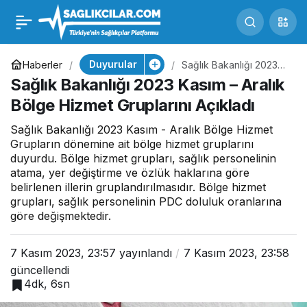
114.Dönem Devlet
0
Paylaş
Hizmeti Yükümlülüğü
Duyurular
Haberler
Sağlık Bakanlığı 2023
Kasım – Aralık Bölge
Sağlık Bakanlığı 2023 Kasım – Aralık
Hizmet Gruplarını
Kurası İlanı
Açıkladı
Bölge Hizmet Gruplarını Açıkladı
Sağlık Bakanlığı 2023 Kasım - Aralık Bölge Hizmet
Yayımlandı
Grupların dönemine ait bölge hizmet gruplarını
duyurdu. Bölge hizmet grupları, sağlık personelinin
atama, yer değiştirme ve özlük haklarına göre
belirlenen illerin gruplandırılmasıdır. Bölge hizmet
grupları, sağlık personelinin PDC doluluk oranlarına
göre değişmektedir.
7 Kasım 2023, 23:57
yayınlandı
7 Kasım 2023, 23:58
güncellendi
4dk, 6sn