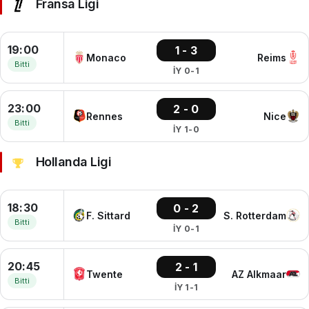
Fransa Ligi
19:00
1 - 3
Monaco
Reims
Bitti
İY 0-1
23:00
2 - 0
Rennes
Nice
Bitti
İY 1-0
Hollanda Ligi
18:30
0 - 2
F. Sittard
S. Rotterdam
Bitti
İY 0-1
20:45
2 - 1
Twente
AZ Alkmaar
Bitti
İY 1-1