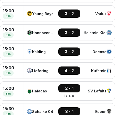
15:00
3 - 2
Young Boys
Vaduz
Bitti
15:00
3 - 2
Hannover 96
Holstein Kiel
Bitti
15:00
3 - 2
Kolding
Odense
Bitti
15:00
4 - 2
Liefering
Kufstein
Bitti
15:00
2 - 1
Haladas
SV Lafnitz
Bitti
İY 1-0
15:30
3 - 1
Schalke 04
Eupen
Bitti