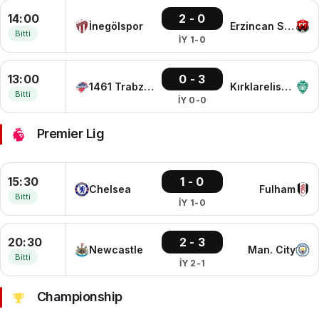
14:00
2 - 0
İnegölspor
Erzincan Spor
Bitti
İY 1-0
13:00
0 - 3
1461 Trabzon FK
Kırklarelispor
Bitti
İY 0-0
Premier Lig
15:30
1 - 0
Chelsea
Fulham
Bitti
İY 1-0
20:30
2 - 3
Newcastle
Man. City
Bitti
İY 2-1
Championship