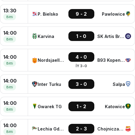
13:30
9 - 2
P. Bielsko
Pawlowice
Bitti
14:00
1 - 0
Karvina
SK Artis Brno
Bitti
14:00
4 - 0
Nordsjaelland
B93 Kopenhag
Bitti
İY 3-0
14:00
3 - 0
Inter Turku
Salpa
Bitti
14:00
1 - 2
Gwarek TG
Katowice
Bitti
14:00
2 - 3
Lechia Gdansk
Chojniczanka
Bitti