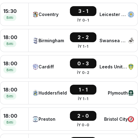
15:30
3 - 1
Coventry
Leicester City
Bitti
İY 0-1
18:00
2 - 2
Birmingham
Swansea City
Bitti
İY 1-1
18:00
0 - 3
Cardiff
Leeds United
Bitti
İY 0-2
18:00
1 - 1
Huddersfield
Plymouth
Bitti
İY 1-1
18:00
2 - 0
Preston
Bristol City
Bitti
İY 0-0