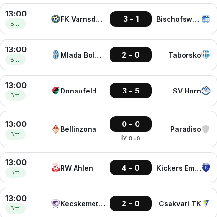
13:00
3 - 1
FK Varnsdorf
Bischofswerda
Bitti
13:00
2 - 0
Mlada Boleslav
Taborsko
Bitti
13:00
3 - 5
Donaufeld
SV Horn
Bitti
13:00
0 - 0
Bellinzona
Paradiso
Bitti
İY 0-0
13:00
4 - 0
RW Ahlen
Kickers Emden
Bitti
13:00
2 - 0
Kecskemeti TE
Csakvari TK
Bitti