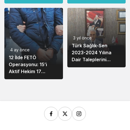
Açıyor
3 yıl önce
Türk Sağlık-Sen
4 ay önce
2023-2024 Yılına
12 İlde FETÖ
Dair Taleplerini
Operasyonu: 15’i
Açıkladı
Aktif Hekim 17
Şüpheli Yakalandı