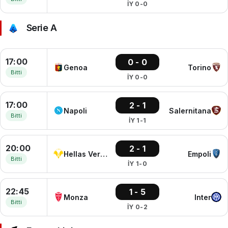
İY 0-0
Serie A
17:00
0 - 0
Genoa
Torino
Bitti
İY 0-0
17:00
2 - 1
Napoli
Salernitana
Bitti
İY 1-1
20:00
2 - 1
Hellas Verona
Empoli
Bitti
İY 1-0
22:45
1 - 5
Monza
Inter
Bitti
İY 0-2