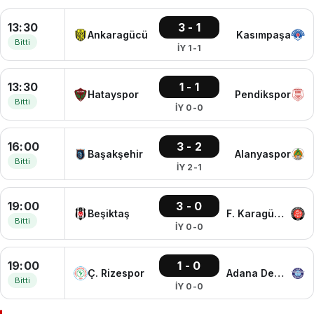
13:30
3 - 1
Ankaragücü
Kasımpaşa
Bitti
İY 1-1
13:30
1 - 1
Hatayspor
Pendikspor
Bitti
İY 0-0
16:00
3 - 2
Başakşehir
Alanyaspor
Bitti
İY 2-1
19:00
3 - 0
Beşiktaş
F. Karagümrük
Bitti
İY 0-0
19:00
1 - 0
Ç. Rizespor
Adana Demirspor
Bitti
İY 0-0