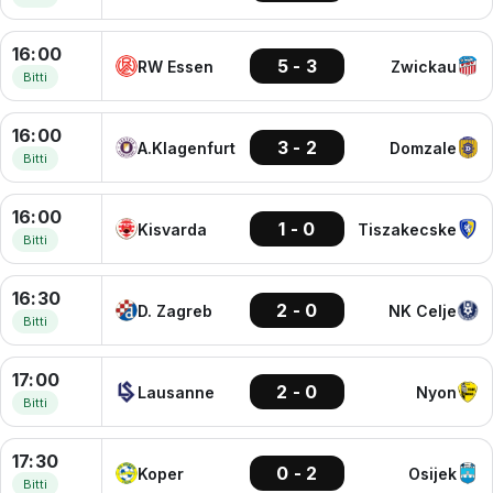
16:00
5 - 3
RW Essen
Zwickau
Bitti
16:00
3 - 2
A.Klagenfurt
Domzale
Bitti
16:00
1 - 0
Kisvarda
Tiszakecske
Bitti
16:30
2 - 0
D. Zagreb
NK Celje
Bitti
17:00
2 - 0
Lausanne
Nyon
Bitti
17:30
0 - 2
Koper
Osijek
Bitti