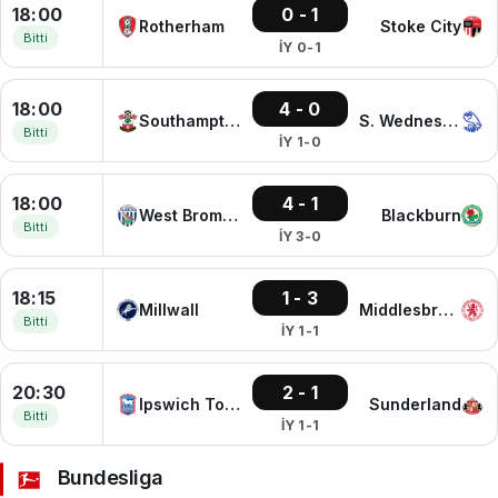
18:00
0 - 1
Rotherham
Stoke City
Bitti
İY 0-1
18:00
4 - 0
Southampton
S. Wednesday
Bitti
İY 1-0
18:00
4 - 1
West Bromwich
Blackburn
Bitti
İY 3-0
18:15
1 - 3
Millwall
Middlesbrough
Bitti
İY 1-1
20:30
2 - 1
Ipswich Town
Sunderland
Bitti
İY 1-1
Bundesliga