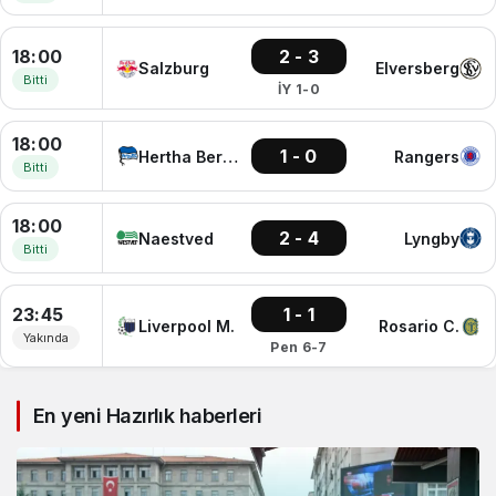
18:00
2 - 3
Salzburg
Elversberg
Bitti
İY 1-0
18:00
1 - 0
Hertha Berlin
Rangers
Bitti
18:00
2 - 4
Naestved
Lyngby
Bitti
23:45
1 - 1
Liverpool M.
Rosario C.
Yakında
Pen 6-7
En yeni Hazırlık haberleri