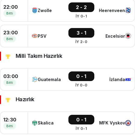
22:00
2 - 2
Zwolle
Heerenveen
Bitti
İY 0-1
23:00
3 - 1
PSV
Excelsior
Bitti
İY 2-0
Milli Takım Hazırlık
03:00
0 - 1
Guatemala
İzlanda
Bitti
İY 0-0
Hazırlık
12:30
0 - 1
Skalica
MFK Vyskov
Bitti
İY 0-1