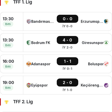
TFF 1. Lig
13:30
0 - 0
Bandırmaspor
Erzurumspor FK
Bitti
İY 0-0
13:30
4 - 0
Bodrum FK
Giresunspor
Bitti
İY 2-0
16:00
1 - 1
Adanaspor
Boluspor
Bitti
İY 0-1
19:00
2 - 0
Eyüpspor
Keçiörengücü
Bitti
İY 1-0
TFF 2. Lig