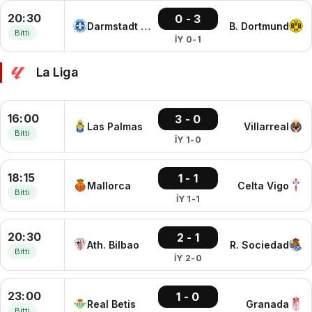
20:30
0 - 3
Darmstadt 98
B. Dortmund
Bitti
İY 0-1
La Liga
16:00
3 - 0
Las Palmas
Villarreal
Bitti
İY 1-0
18:15
1 - 1
Mallorca
Celta Vigo
Bitti
İY 1-1
20:30
2 - 1
Ath. Bilbao
R. Sociedad
Bitti
İY 2-0
23:00
1 - 0
Real Betis
Granada
Bitti