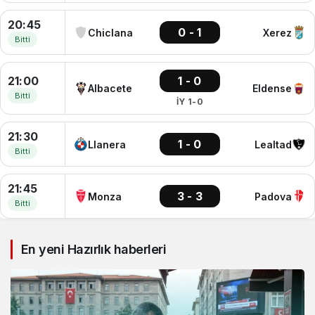
20:45
0 - 1
Chiclana
Xerez
Bitti
21:00
1 - 0
Albacete
Eldense
Bitti
İY 1-0
21:30
1 - 0
Llanera
Lealtad
Bitti
21:45
3 - 3
Monza
Padova
Bitti
En yeni Hazırlık haberleri