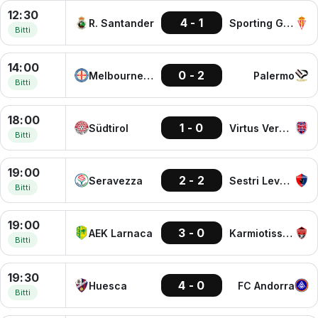
12:30
4 - 1
R. Santander
Sporting Gijon
Bitti
14:00
0 - 2
Melbourne City
Palermo
Bitti
18:00
1 - 0
Südtirol
Virtus Verona
Bitti
19:00
2 - 2
Seravezza
Sestri Levante
Bitti
19:00
3 - 0
AEK Larnaca
Karmiotissa P.
Bitti
19:30
4 - 0
Huesca
FC Andorra
Bitti