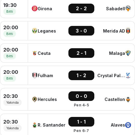
19:30
2 - 2
Girona
Sabadell
Bitti
20:00
3 - 0
Leganes
Merida AD
Bitti
20:00
2 - 1
Ceuta
Malaga
Bitti
20:00
1 - 2
Fulham
Crystal Palace
Bitti
20:30
0 - 0
Hercules
Castellon
Yakında
Pen 4-5
20:30
1 - 1
R. Santander
Alaves
Yakında
Pen 6-7