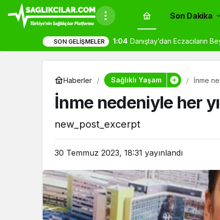
Son Dakika
0:08
Hantavirüs Gemisinde Tahli
SON GELIŞMELER
Sağlıklı Yaşam
Haberler
İnme ned
İnme nedeniyle her yı
new_post_excerpt
30 Temmuz 2023, 18:31
yayınlandı
berleri
Son Dakika