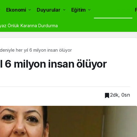
Ekonomi
Duyurular
Eğitim
Sağlıklı Yaşam
ye Başladı: 3 Türk’ün Durumu Belli Oldu
eniyle her yıl 6 milyon insan ölüyor
l 6 milyon insan ölüyor
2dk, 0sn
Genel