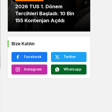
2026 TUS 1. Dönem
Akar
Tercihleri Başladı: 10 Bin
Deği
155 Kontenjan Açıldı
LPG’
Bize Katılın
Facebook
Twitter
Instagram
Whatsapp