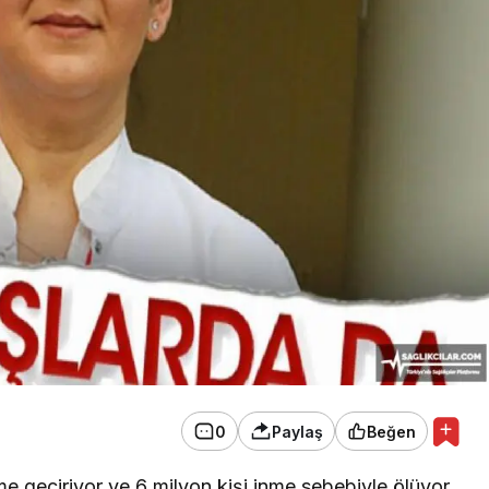
inde
Reçete Skandalı İddiası:
 Türk’ün
Sanıklar Yönlendirme
Suçlamasını Reddetti
0
Paylaş
Beğen
e geçiriyor ve 6 milyon kişi inme sebebiyle ölüyor..