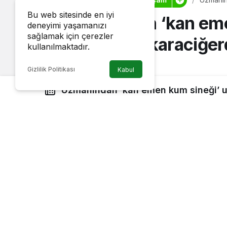
büyümey
Bu web sitesinde en iyi
Uzmanından ‘kan emen
deneyimi yaşamanızı
sağlamak için çerezler
‘Dalakta ve karaciğ
kullanılmaktadır.
oluyor’
Gizlilik Politikası
Kabul
new_post_excerpt
Uzmanından ‘kan emen kum sineği’ uy
30 Temmuz 2023, 18:31
yayınlandı
karaciğerde büyümeye neden oluyor’