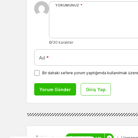
YORUMUNUZ
*
0
/30 karakter
Ad
*
Bir dahaki sefere yorum yaptığımda kullanılmak üzere
Yorum Gönder
Giriş Yap
Sağlıklı Yaşam
Haberler
Uzmanın