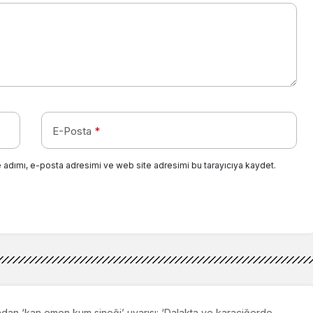
E-Posta
*
 adımı, e-posta adresimi ve web site adresimi bu tarayıcıya kaydet.
dan ‘kan emen kum sineği’ uyarısı: ‘Dalakta ve karaciğerde