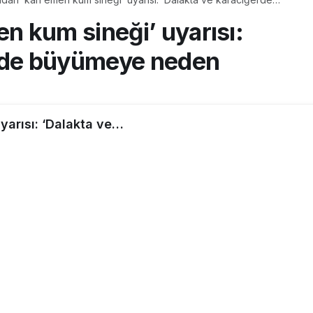
e neden oluyor’
 kum sineği’ uyarısı:
erde büyümeye neden
arısı: ‘Dalakta ve
2dk, 18sn