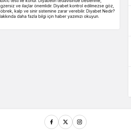
bA1c testi ile konur. Diyabetin tedavisinde beslenme,
gzersiz ve ilaçlar önemlidir. Diyabet kontrol edilmezse göz,
öbrek, kalp ve sinir sistemine zarar verebilir. Diyabet Nedir?
akkında daha fazla bilgi için haber yazımızı okuyun.