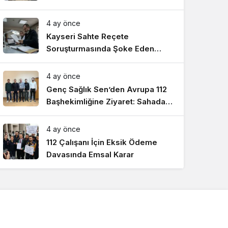
Detayları
4 ay önce
Kayseri Sahte Reçete
Soruşturmasında Şoke Eden
Laboratuvar Detayları
4 ay önce
Genç Sağlık Sen’den Avrupa 112
Başhekimliğine Ziyaret: Sahadaki
Talepler Masada
4 ay önce
112 Çalışanı İçin Eksik Ödeme
Davasında Emsal Karar