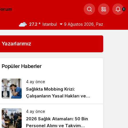
Forum
0
27.2 °
Istanbul
9 Ağustos 2026, Paz
Yazarlarımız
Popüler Haberler
4 ay önce
Sağlıkta Mobbing Krizi:
Çalışanların Yasal Hakları ve
Çözüm Yolları
4 ay önce
2026 Sağlık Atamaları: 50 Bin
Personel Alımı ve Takvim