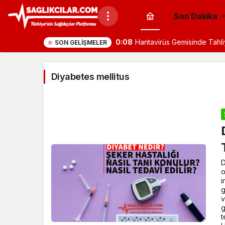
Son Dakika
0:08
Hantavirüs Gemisinde Tahli
SON GELIŞMELER
Diyabetes mellitus
D
o
i
g
v
g
t